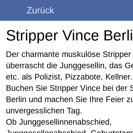
Zurück
Startseite
Stripper Vince Berl
Trainerin
Der charmante muskulöse Stripper
überrascht die Junggesellin, das G
Strip Kurse
etc. als Polizist, Pizzabote, Kellner.
Buchen Sie Stripper Vince bei der S
Burlesque Kurse
Berlin und machen Sie Ihre Feier z
unvergesslichen Tag.
Poledance Kurse
Ob Junggesellinnenabschied,