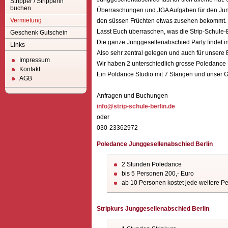
Stripper / Stripperin
buchen
Überraschungen und JGA Aufgaben für den Jungge
Vermietung
den süssen Früchten etwas zusehen bekommt.
Lasst Euch überraschen, was die Strip-Schule-
Geschenk Gutschein
Die ganze Junggesellenabschied Party findet i
Links
Also sehr zentral gelegen und auch für unsere B
Impressum
Wir haben 2 unterschiedlich grosse Poledance
Kontakt
Ein Poldance Studio mit 7 Stangen und unser G
AGB
Anfragen und Buchungen
info@strip-schule-berlin.de
oder
030-23362972
Poledance Junggesellenabschied Berlin
2 Stunden Poledance
bis 5 Personen 200,- Euro
ab 10 Personen kostet jede weitere Pe
Stripkurs Junggesellenabschied Berlin