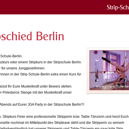
Schule-Berlin.
kurs oder einem Stripkurs in der Stripschule Berlin.
r für unsere Junggesellinnen.
nnen in der Strip-Schule-Berlin extra einen Kurs für
st Ihr Eure Muskelkraft unter Beweis stellen.
r Poledance Stange mit der Muskelkraft unser
bends auf Eurer JGA Party in der Stripschule Berlin?!
tripkurs Feier eine professionelle Stripperin bzw. Table-Tänzerin und heizt Euc
ggeselle nochmal im Mittelpunkt des Striptease steht und die Stripperin zu seinem
Selbstverständlich hat unserer Stripperin und Table-Tänzerin ein paar tolle Strip