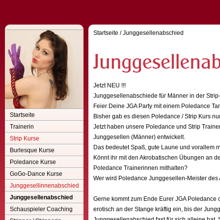
Startseite
/
Junggesellenabschied
Jetzt NEU !!!
Junggesellenabschiede für Männer in der Strip-
Feier Deine JGA Party mit einem Poledance Tanz
Startseite
Bisher gab es diesen Poledance / Strip Kurs nu
Trainerin
Jetzt haben unsere Poledance und Strip Traineri
Junggesellen (Männer) entwickelt.
Strip Kurse
Das bedeutet Spaß, gute Laune und vorallem müs
Burlesque Kurse
Könnt ihr mit den Akrobatischen Übungen an de
Poledance Kurse
Poledance Trainerinnen mithalten?
GoGo-Dance Kurse
Wer wird Poledance Junggesellen-Meister des A
Junggesellinnenabschied
Junggesellenabschied
Gerne kommt zum Ende Eurer JGA Poledance o. S
Schauspieler Coaching
erotisch an der Stange kräftig ein, bis der Jun
Junggesellenabschied fast für sich alleine hat. 