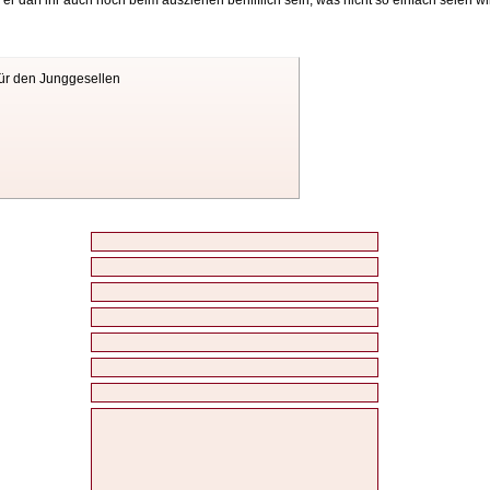
 darf ihr auch noch beim ausziehen behilflich sein, was nicht so einfach seien wi
für den Junggesellen