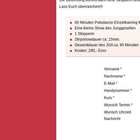
Zur Belohnung kommt dann eine Stripperin und er
Lass Euch überraschen!!!
60 Minuten Poledance Einzeltraining 
Eine kleine Show des Junggesellen
1 Stripperin
Stripshowdauer ca. 15min.
Gesamtdauer des JGA ca. 90 Minuten
Kosten: 280,- Euro
Vorname *
Nachname *
E-Mail *
Handynummer *
Kurs *
Wunsch Termin *
Wunsch Uhrzeit
Nachricht